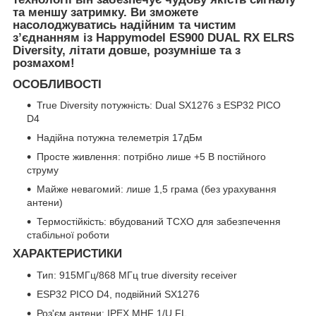
та меншу затримку. Ви зможете
насолоджуватись надійним та чистим
з’єднанням із
Happymodel ES900 DUAL RX ELRS
Diversity
, літати довше, розумніше та з
розмахом!
ОСОБЛИВОСТІ
True Diversity потужність: Dual SX1276 з ESP32 PICO
D4
Надійна потужна телеметрія 17дБм
Просте живлення: потрібно лише +5 В постійного
струму
Майже невагомий: лише 1,5 грама (без урахування
антени)
Термостійкість: вбудований TCXO для забезпечення
стабільної роботи
ХАРАКТЕРИСТИКИ
Тип: 915МГц/868 МГц true diversity receiver
ESP32 PICO D4, подвійний SX1276
Роз'єм антени: IPEX MHF 1/U.FL