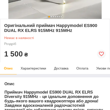
Оригінальний приймач Happymodel ES900
DUAL RX ELRS 915MHz 915MHz
Немає в наявності
Роздріб
1 500
₴
Опис
Характеристики
Доставка
Оплата
Умови п
Опис
Приймач
Happymodel ES900 DUAL RX ELRS
Diversity 915MHz
- це ідеальне доповнення до
будь-якого вашого квадрокоптера або дрона!
Завдяки вдосконаленій радіочастотній
технології він забезпечує чудову якість сигналу