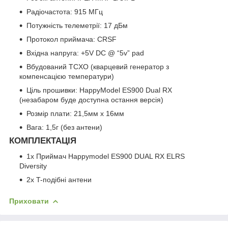
Радіочастота: 915 МГц
Потужність телеметрії: 17 дБм
Протокол приймача: CRSF
Вхідна напруга: +5V DC @ “5v” pad
Вбудований TCXO (кварцевий генератор з
компенсацією температури)
Ціль прошивки: HappyModel ES900 Dual RX
(незабаром буде доступна остання версія)
Розмір плати: 21,5мм x 16мм
Вага: 1,5г (без антени)
КОМПЛЕКТАЦІЯ
1x Приймач Happymodel ES900 DUAL RX ELRS
Diversity
2x T-подібні антени
Приховати