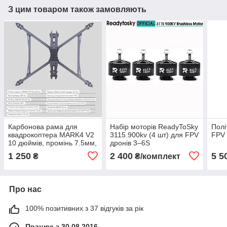
З цим товаром також замовляють
Карбонова рама для
Набір моторів ReadyToSky
Полі
квадрокоптера MARK4 V2
3115 900kv (4 шт) для FPV
FPV 
10 дюймів, промінь 7.5мм,
дронів 3–6S
впресовані гайки
1 250
2 400
5 5
₴
₴/комплект
Про нас
100% позитивних з 37 відгуків за рік
Працює з 30.08.2016