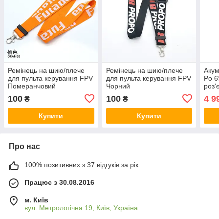
Ремінець на шию/плече
Ремінець на шию/плече
Aкум
для пульта керування FPV
для пульта керування FPV
Po 6
Померанчовий
Чорний
роз'
квад
100
100
4 9
₴
₴
інш
Купити
Купити
Про нас
100% позитивних з 37 відгуків за рік
Працює з 30.08.2016
м. Київ
вул. Метрологічна 19, Київ, Україна