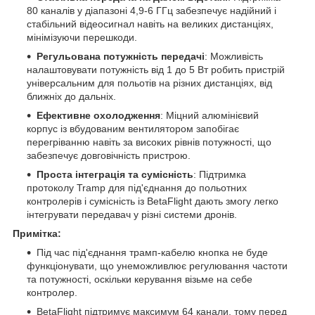
80 каналів у діапазоні 4,9-6 ГГц забезпечує надійний і
стабільний відеосигнал навіть на великих дистанціях,
мінімізуючи перешкоди.
Регульована потужність передачі
: Можливість
налаштовувати потужність від 1 до 5 Вт робить пристрій
універсальним для польотів на різних дистанціях, від
ближніх до дальніх.
Ефективне охолодження
: Міцний алюмінієвий
корпус із вбудованим вентилятором запобігає
перегріванню навіть за високих рівнів потужності, що
забезпечує довговічність пристрою.
Проста інтеграція та сумісність
: Підтримка
протоколу Tramp для під'єднання до польотних
контролерів і сумісність із BetaFlight дають змогу легко
інтегрувати передавач у різні системи дронів.
Примітка:
Під час під'єднання трамп-кабелю кнопка не буде
функціонувати, що унеможливлює регулювання частоти
та потужності, оскільки керування візьме на себе
контролер.
BetaFlight підтримує максимум 64 канали, тому перед