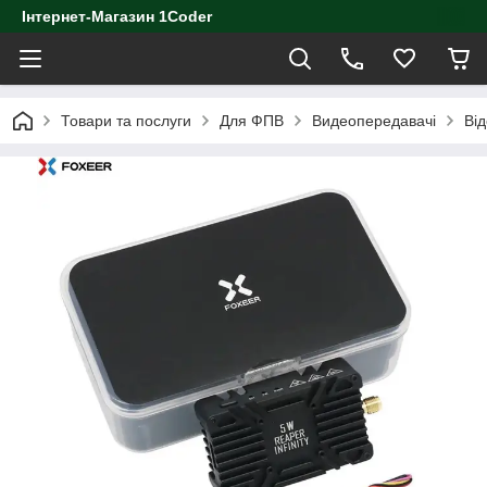
Інтернет-Магазин 1Coder
Товари та послуги
Для ФПВ
Видеопередавачі
Ві