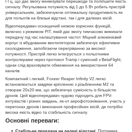
ГГц, що дає змогу мінімізувати перешкоди та поліпшити якість
сигналу. Регульована потужність від 1 до 5 Вт робить пристрій
універсальним, забезпечуючи оптимальну продуктивність як
для польотів на близькі відстані, так і для далеких місій.
Відеопередавач оснащений низкою корисних функцій,
включно з режимом PIT, який дає змогу тимчасово вимикати
передачу під час налаштування частот. Міцний алюмінієвий
корпус із вбудованим вентилятором забезпечує ефективне
охолодження, запобігаючи перегріванню за високої
потужності. Пристрій легко інтегрується з польотними
контролерами через протокол Tramp і сумісний з BetaFlight,
однак слід враховувати обмеження на використання 64
каналів.
Компактний і легкий, Foxeer Reaper Infinity V2 легко
встановлюється завдяки кріпленню з різьбленням M2 та
отворам 20x20 мм, що забезпечує сумісність із більшістю
дронів. Цей відеопередавач чудово підходить для FPV-
ентузіастів і різних завдань, як-от аерофотознімання, участь у
перегонах дронів і виконання професійних місій, де потрібні
висока якість відео та стабільність сигналу.
Основні переваги:
Стабільна передача на далекі відстані
: Підтримка