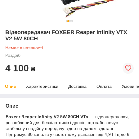
Відеопередавач FOXEER Reaper Infinity VTX
V2 5W 80CH
Немає в наявності
Роздріб
4 100
₴
Опис
Характеристики
Доставка
Оплата
Умови п
Опис
Foxeer Reaper Infinity V2 5W 80CH VTx
— відеопередавач,
розроблений для безпілотників і дронів, що забезпечує
стабільну і надійну передачу відео на далекі відстані.
Підтримує 80 каналів у частотному діапазоні від 4,9 ГГц до 6