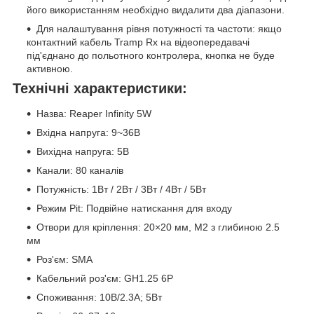
його використанням необхідно видалити два діапазони.
Для налаштування рівня потужності та частоти: якщо
контактний кабель Tramp Rx на відеопередавачі
під'єднано до польотного контролера, кнопка не буде
активною.
Технічні характеристики:
Назва: Reaper Infinity 5W
Вхідна напруга: 9~36В
Вихідна напруга: 5В
Канали: 80 каналів
Потужність: 1Вт / 2Вт / 3Вт / 4Вт / 5Вт
Режим Pit: Подвійне натискання для входу
Отвори для кріплення: 20×20 мм, M2 з глибиною 2.5
мм
Роз'єм: SMA
Кабельний роз'єм: GH1.25 6P
Споживання: 10В/2.3А; 5Вт