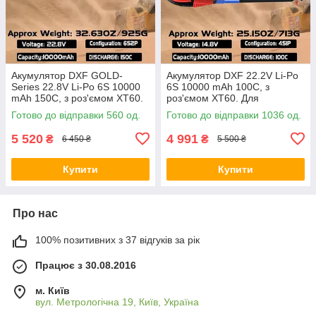
Акумулятор DXF GOLD-
Aкумулятор DXF 22.2V Li-Po
Series 22.8V Li-Po 6S 10000
6S 10000 mAh 100C, з
mAh 150C, з роз'ємом XT60.
роз'ємом XT60. Для
Для квадрокоптерів, літаків та
квадрокоптерів, літаків та
Готово до відправки 560 од.
Готово до відправки 1036 од.
інших RC-моделей
інших RC-моделей
5 520
4 991
₴
₴
6 450 ₴
5 500 ₴
Купити
Купити
Про нас
100% позитивних з 37 відгуків за рік
Працює з 30.08.2016
м. Київ
вул. Метрологічна 19, Київ, Україна