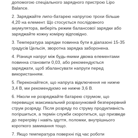
допомогою спеціального зарядного пристрою Lipo
Balance.
Заряджайте липо-батарею напругою трохи більше
4,20 на елемент. Що стосується послідовного
акумулятора, виберіть режим балансової зарядки або
заряджайте кожну комірку відповідно.
Температура зарядки повинна бути в діапазоні 15-35
градусів Цельсія, зворотна зарядка заборонена.
Різниця напруг між будь-якими двома елементами
повинна становити 0,03, або рекомендується
заряджати, щоб збалансувати напруги перед
використанням.
Переконайтеся, що напруга відключення не нижче
3,4 В, ми рекомендуємо не нижче 3,6 В.
Ніколи не розряджайте батарею струмом, що
перевищує максимальний розрахунковий безперервний
струм розряду. Після розряду по струму продуктивність
погіршиться, а термін служби скоротиться, що призведе
до перегріву і навіть здуття, поломки, внутрішнього
короткого замикання тощо.
Якщо температура поверхні під час роботи