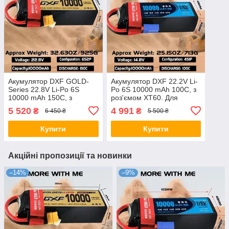
Акумулятор DXF GOLD-
Aкумулятор DXF 22.2V Li-
Series 22.8V Li-Po 6S
Po 6S 10000 mAh 100C, з
10000 mAh 150C, з
роз'ємом XT60. Для
роз'ємом XT60. Для
квадрокоптерів, літаків та
5 520
4 991
₴
₴
6 450 ₴
5 500 ₴
квадрокоптерів, літаків та
інших RC-моделей
інших RC-моделей
Купити
Купити
Акційні пропозиції та новинки
–14%
–9%