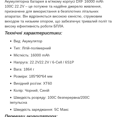
Акумуляторна батарея в м'якому корпусі DXF 16000 mAh
100C 22.2V – це потужне та надійне джерело живлення,
призначене для використання в безпілотних літальних
апаратах. Він відрізняється високою ємністю, струмовим
виходом та низьким опором, що забезпечує тривалий політ та
високу ефективність роботи БПЛА.
Технічні характеристики:
Вид: Акумулятор
Тип: Літій-полімерний
Місткість: 16000 mAh
Напруга: 22.2V22.2V / 6-Cell / 6S1P
Вага: 1864 г
Розміри: 185*90*64 мм
Вихідний роз'єм: XT60
Колір: Чорний, Синій
Швидкість розряду: 100C безперервна/200C
імпульсна
Швидкість заряджання: 5C Макс
Переваги акумулятора: