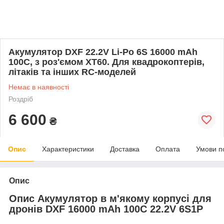
Aкумулятор DXF 22.2V Li-Po 6S 16000 mAh
100C, з роз'ємом XT60. Для квадрокоптерів,
літаків та інших RC-моделей
Немає в наявності
Роздріб
6 600
₴
Опис
Характеристики
Доставка
Оплата
Умови п
Опис
Опис Акумулятор в м'якому корпусі для
дронів DXF 16000 mAh 100C 22.2V 6S1P