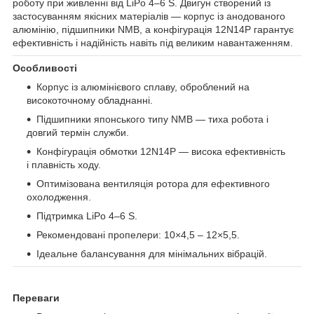
роботу при живленні від LiPo 4–6 S. Двигун створений із
застосуванням якісних матеріалів — корпус із анодованого
алюмінію, підшипники NMB, а конфігурація 12N14P гарантує
ефективність і надійність навіть під великим навантаженням.
Особливості
Корпус із алюмінієвого сплаву, оброблений на
високоточному обладнанні.
Підшипники японського типу NMB — тиха робота і
довгий термін служби.
Конфігурація обмотки 12N14P — висока ефективність
і плавність ходу.
Оптимізована вентиляція ротора для ефективного
охолодження.
Підтримка LiPo 4–6 S.
Рекомендовані пропелери: 10×4,5 – 12×5,5.
Ідеальне балансування для мінімальних вібрацій.
Переваги