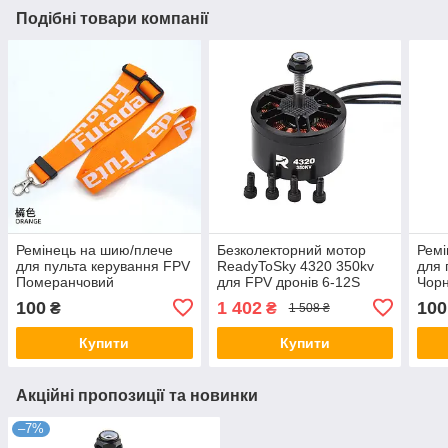
Подібні товари компанії
Ремінець на шию/плече
Безколекторний мотор
Ремі
для пульта керування FPV
ReadyToSky 4320 350kv
для 
Померанчовий
для FPV дронів 6-12S
Чор
100
1 402
100
₴
₴
1 508 ₴
Купити
Купити
Акційні пропозиції та новинки
–7%