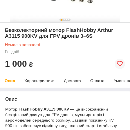
Безколекторний мотор FlashHobby Arthur
A3115 900KV для FPV дронів 3–6S
Немає в наявності
Роздріб
1 000
₴
Опис
Характеристики
Доставка
Оплата
Умови п
Опис
Мотор
FlashHobby A3115 900KV
— це високоякісний
безщітковий двигун для FPV-дронів, мультироторів і
аеромоделей середнього розміру. Завдяки показнику KV =
900 він забезпечує відмінну тягу, плавний старт і стабільну