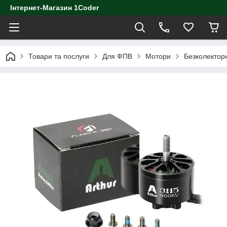
Інтернет-Магазин 1Coder
Товари та послуги
Для ФПВ
Мотори
Безколектор