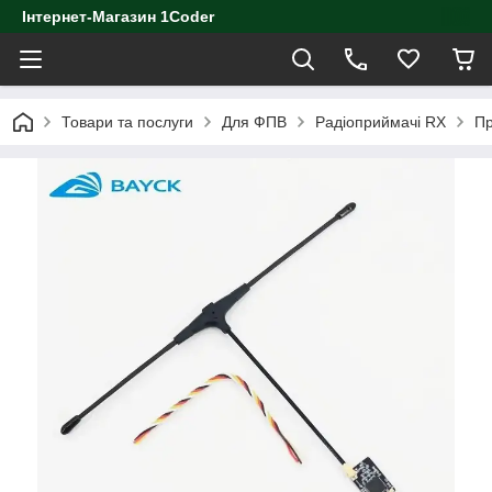
Інтернет-Магазин 1Coder
Товари та послуги
Для ФПВ
Радіоприймачі RX
Пр