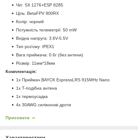
Чіп: SX 1276+ESP 8285
Ціль: BetaFPV 900RX
Колір: чорний
Потужність телеметрії: 50 mW
Вхідна напруга: 3.6V-5.5V
Тип роз'єму: IPEX1
Вага приймача: 0.6г (без антени)
Розмір: 11мм*18мм
Комплектація:
1х Приймач BAYCK ExpressLRS 915MHz Nano
1х T-подібна антена
1х термоусадка
4х 30AWG силіконові дроти
Приховати
Характеристики